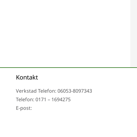
Kontakt
Verkstad Telefon: 06053-8097343
Telefon: 0171 – 1694275
E-post:
info@tachoreparatur24.com
fter överenskommelse