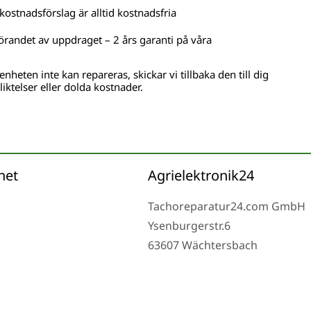
kostnadsförslag är alltid kostnadsfria
örandet av uppdraget – 2 års garanti på våra
nheten inte kan repareras, skickar vi tillbaka den till dig
liktelser eller dolda kostnader.
het
Agrielektronik24
Tachoreparatur24.com GmbH
Ysenburgerstr.6
63607 Wächtersbach
Måndag till fredag 9-16 och e