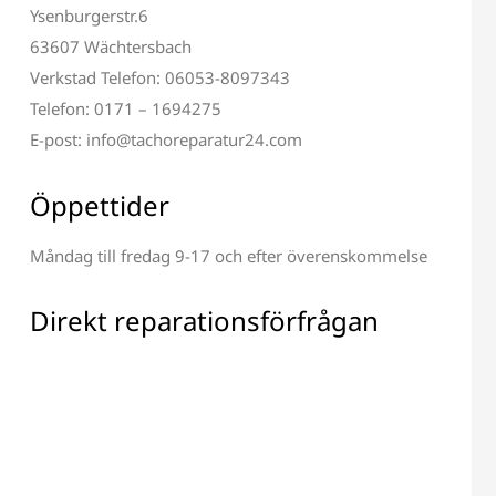
Ysenburgerstr.6
63607 Wächtersbach
Verkstad Telefon: 06053-8097343
Telefon: 0171 – 1694275
E-post: info@tachoreparatur24.com
Öppettider
Måndag till fredag 9-17 och efter överenskommelse
ion av Terminal och
Reparation av Alla Elektroniska
Display
Komponenter
Direkt reparationsförfrågan