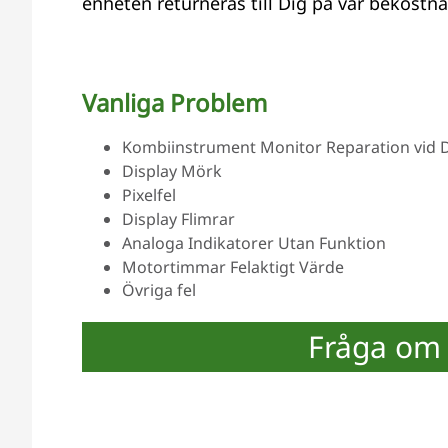
enheten returneras till Dig på vår bekostna
Vanliga Problem
Kombiinstrument Monitor Reparation vid Del
Display Mörk
Pixelfel
Display Flimrar
Analoga Indikatorer Utan Funktion
Motortimmar Felaktigt Värde
Övriga fel
Fråga om 