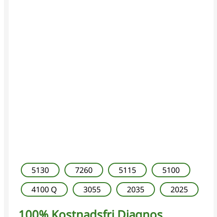
5130
7260
5115
5100
4100 Q
3055
2035
2025
100% Kostnadsfri Diagnos