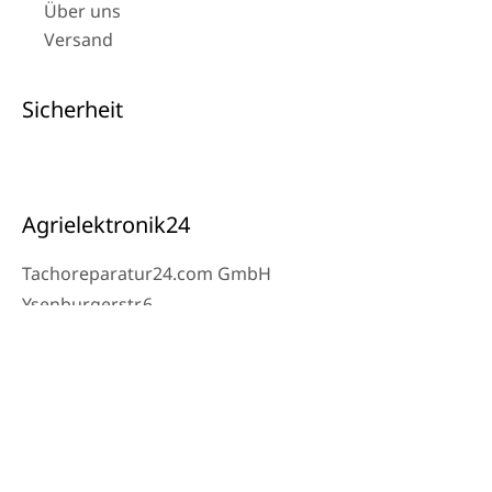
Über uns
Versand
Sicherheit
Agrielektronik24
Tachoreparatur24.com GmbH
Ysenburgerstr.6
63607 Wächtersbach
Kontakt
Werkstatt Telefon: 06053-8097343
Telefon: 0171 – 1694275
Email: info@tachoreparatur24.com