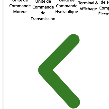
Unité de
de T
Terminal &
Commande
Commande
Commande
Comp
Affichage
Moteur
Hydraulique
de
Élect
Transmission