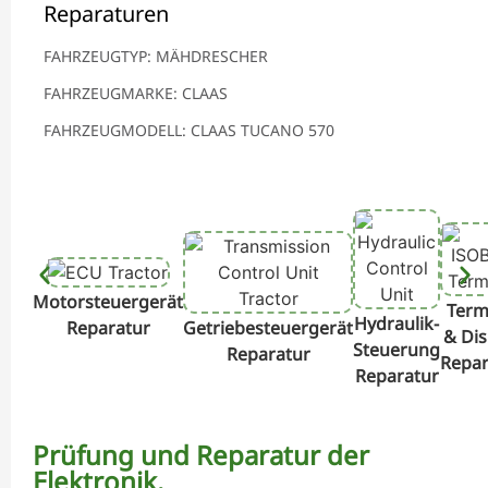
Reparaturen
FAHRZEUGTYP: MÄHDRESCHER
FAHRZEUGMARKE: CLAAS
FAHRZEUGMODELL: CLAAS TUCANO 570
Motorsteuergerät
Term
Hydraulik-
Reparatur
Getriebesteuergerät
& Dis
Steuerung
Reparatur
Repar
Reparatur
Prüfung und Reparatur der
Elektronik.