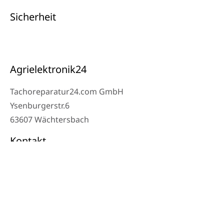
Sicherheit
Agrielektronik24
Tachoreparatur24.com GmbH
Ysenburgerstr.6
63607 Wächtersbach
Kontakt
Werkstatt Telefon: 06053-8097343
Telefon: 0171 – 1694275
Email: info@tachoreparatur24.com
Montag bis Freitag 9-16 Uhr und nach Vereinbarung