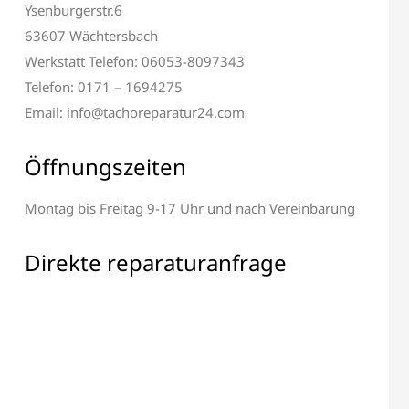
Ysenburgerstr.6
63607 Wächtersbach
Werkstatt Telefon: 06053-8097343
Telefon: 0171 – 1694275
Email: info@tachoreparatur24.com
Öffnungszeiten
Montag bis Freitag 9-17 Uhr und nach Vereinbarung
 & Display Reparatur
Alle elektronischen Bauteile
Reparatur
Direkte reparaturanfrage