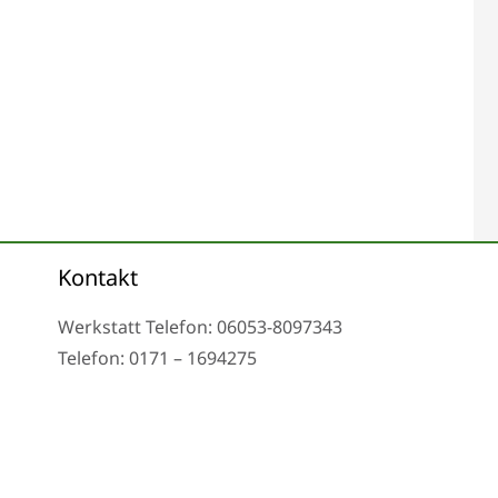
Kontakt
Werkstatt Telefon: 06053-8097343
Telefon: 0171 – 1694275
Email: info@tachoreparatur24.com
nd nach Vereinbarung
Impressum