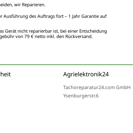
heiden, wir Reparieren.
er Ausführung des Auftrags fort – 1 Jahr Garantie auf
as Gerät nicht reparierbar ist, bei einer Entscheidung
gebühr von 79 € netto inkl. den Rückversand.
heit
Agrielektronik24
Tachoreparatur24.com GmbH
Ysenburgerstr.6
63607 Wächtersbach
Montag bis Freitag 9-16 Uhr u
eserved.