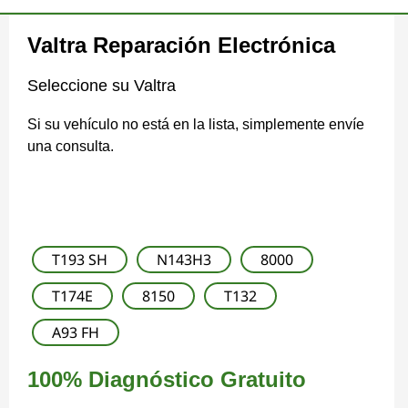
Valtra Reparación Electrónica
Seleccione su Valtra
Si su vehículo no está en la lista, simplemente envíe
una consulta.
T193 SH
N143H3
8000
T174E
8150
T132
A93 FH
100% Diagnóstico Gratuito