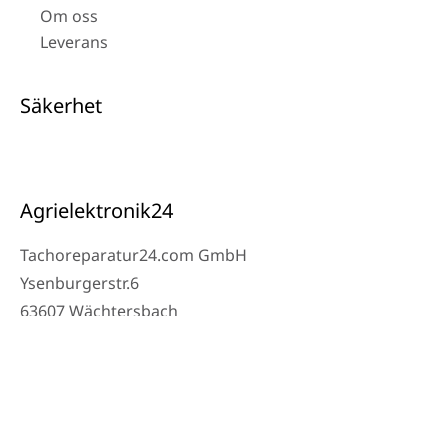
Om oss
Leverans
Säkerhet
Agrielektronik24
Tachoreparatur24.com GmbH
Ysenburgerstr.6
63607 Wächtersbach
Kontakt
Verkstad Telefon: 06053-8097343
Telefon: 0171 – 1694275