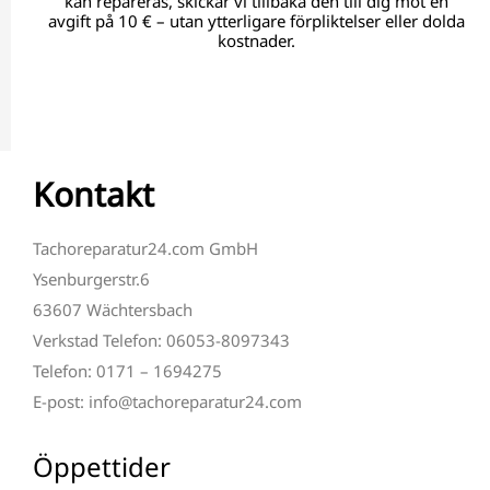
kan repareras, skickar vi tillbaka den till dig mot en
avgift på 10 € – utan ytterligare förpliktelser eller dolda
kostnader.
Kontakt
Tachoreparatur24.com GmbH
Ysenburgerstr.6
63607 Wächtersbach
Verkstad Telefon: 06053-8097343
Telefon: 0171 – 1694275
E-post: info@tachoreparatur24.com
Öppettider