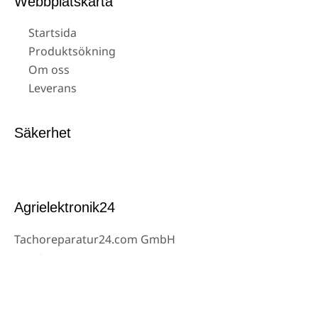
Webbplatskarta
Startsida
Produktsökning
Om oss
Leverans
Säkerhet
Agrielektronik24
Tachoreparatur24.com GmbH
Ysenburgerstr.6
63607 Wächtersbach
Kontakt