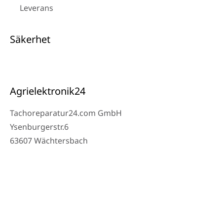
Leverans
Säkerhet
Agrielektronik24
Tachoreparatur24.com GmbH
Ysenburgerstr.6
63607 Wächtersbach
Kontakt
Verkstad Telefon: 06053-8097343
Telefon: 0171 – 1694275
E-post: info@tachoreparatur24.com