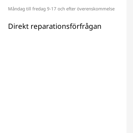
Måndag till fredag 9-17 och efter överenskommelse
ion av Terminal och
Reparation av Alla Elektroniska
Display
Komponenter
Direkt reparationsförfrågan