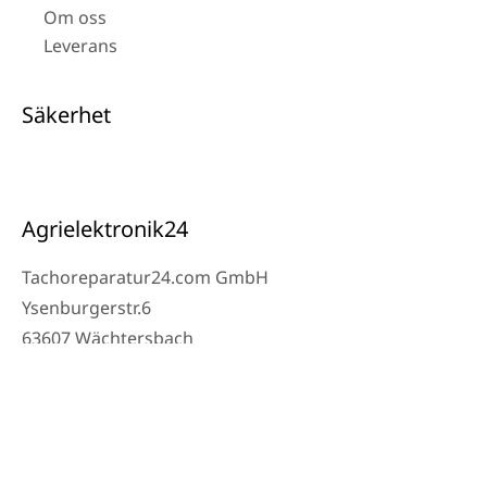
Om oss
Leverans
Säkerhet
Agrielektronik24
Tachoreparatur24.com GmbH
Ysenburgerstr.6
63607 Wächtersbach
Kontakt
Verkstad Telefon: 06053-8097343
Telefon: 0171 – 1694275