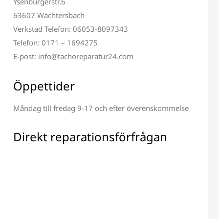
Ysenburgerstr.6
63607 Wächtersbach
Verkstad Telefon: 06053-8097343
Telefon: 0171 – 1694275
E-post: info@tachoreparatur24.com
ion av Terminal och
Reparation av Alla Elektroniska
Öppettider
Display
Komponenter
Måndag till fredag 9-17 och efter överenskommelse
Direkt reparationsförfrågan