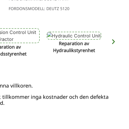
FORDONSMODELL: DEUTZ 5120
Reparation av
Reparat
ration av
Hydraulikstyrenhet
ådsstyrenhet
nna villkoren.
r, tillkommer inga kostnader och den defekta
d.