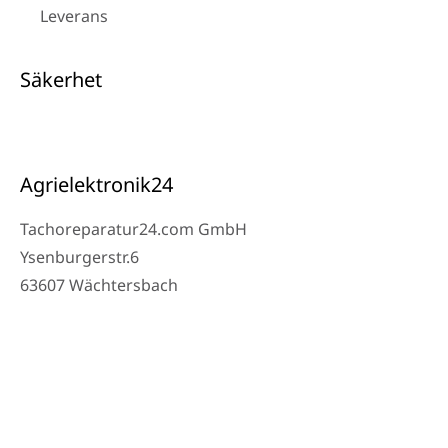
Leverans
Säkerhet
Agrielektronik24
Tachoreparatur24.com GmbH
Ysenburgerstr.6
63607 Wächtersbach
Kontakt
Verkstad Telefon: 06053-8097343
Telefon: 0171 – 1694275
E-post: info@tachoreparatur24.com