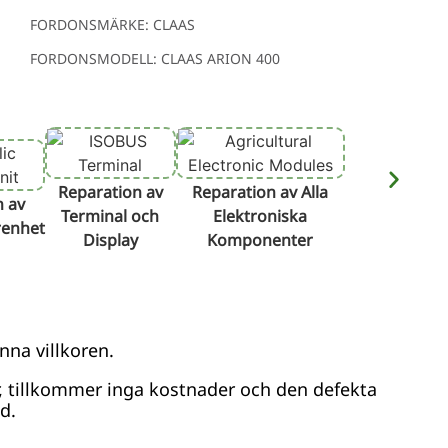
FORDONSMÄRKE: CLAAS
FORDONSMODELL: CLAAS ARION 400
Reparation av
Reparation av Alla
n av
Terminal och
Elektroniska
renhet
Display
Komponenter
nna villkoren.
r, tillkommer inga kostnader och den defekta
d.