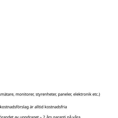
mätare, monitorer, styrenheter, paneler, elektronik etc.)
kostnadsförslag är alltid kostnadsfria
örandet av uppdraget – 2 års garanti på våra