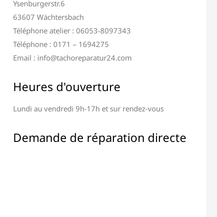
Ysenburgerstr.6
63607 Wächtersbach
Téléphone atelier : 06053-8097343
Téléphone : 0171 – 1694275
Email : info@tachoreparatur24.com
ration Terminal &
Réparation de Tous les
Heures d'ouverture
Affichage
Composants Électroniques
Lundi au vendredi 9h-17h et sur rendez-vous
Demande de réparation directe