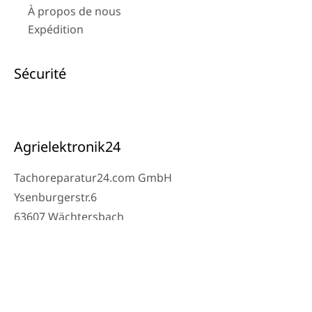
À propos de nous
Expédition
Sécurité
Agrielektronik24
Tachoreparatur24.com GmbH
Ysenburgerstr.6
63607 Wächtersbach
Contact
Téléphone atelier : 06053-8097343
Téléphone : 0171 – 1694275