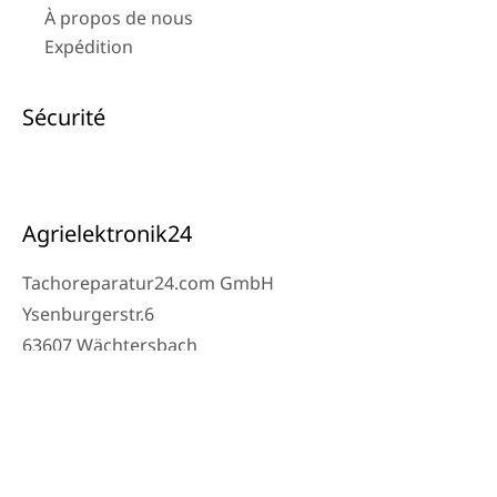
À propos de nous
Expédition
Sécurité
Agrielektronik24
Tachoreparatur24.com GmbH
Ysenburgerstr.6
63607 Wächtersbach
Contact
Téléphone atelier : 06053-8097343
Téléphone : 0171 – 1694275