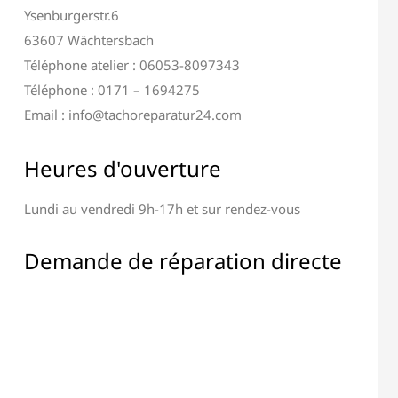
Ysenburgerstr.6
63607 Wächtersbach
Téléphone atelier : 06053-8097343
Téléphone : 0171 – 1694275
Email : info@tachoreparatur24.com
Heures d'ouverture
Lundi au vendredi 9h-17h et sur rendez-vous
ration Terminal &
Réparation de Tous les
Affichage
Composants Électroniques
Demande de réparation directe