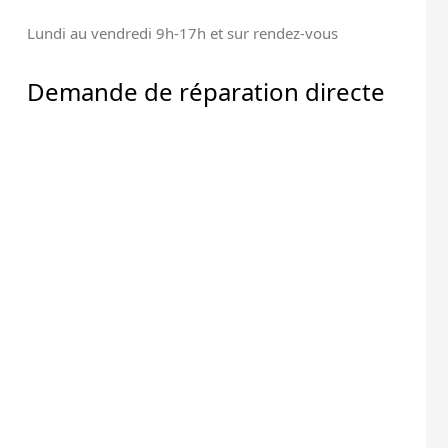
Lundi au vendredi 9h-17h et sur rendez-vous
ation Terminal &
Réparation de Tous les
Affichage
Composants Électroniques
Demande de réparation directe