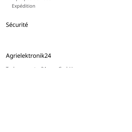
Expédition
Sécurité
Agrielektronik24
Tachoreparatur24.com GmbH
Ysenburgerstr.6
63607 Wächtersbach
Contact
Téléphone atelier : 06053-8097343
Téléphone : 0171 – 1694275
E-mail : info@tachoreparatur24.com