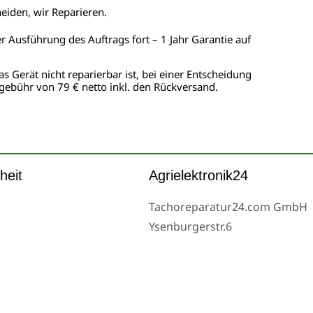
heiden, wir Reparieren.
er Ausführung des Auftrags fort – 1 Jahr Garantie auf
as Gerät nicht reparierbar ist, bei einer Entscheidung
gebühr von 79 € netto inkl. den Rückversand.
heit
Agrielektronik24
Tachoreparatur24.com GmbH
Ysenburgerstr.6
63607 Wächtersbach
Montag bis Freitag 9-16 Uhr u
eserved.