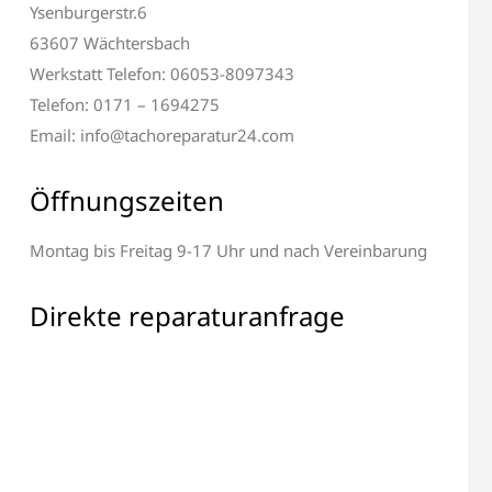
Ysenburgerstr.6
63607 Wächtersbach
Werkstatt Telefon: 06053-8097343
Telefon: 0171 – 1694275
Email: info@tachoreparatur24.com
Öffnungszeiten
Montag bis Freitag 9-17 Uhr und nach Vereinbarung
Alle elektronischen Bauteile
 & Display Reparatur
Direkte reparaturanfrage
Reparatur