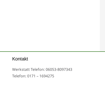
Kontakt
Werkstatt Telefon: 06053-8097343
Telefon: 0171 – 1694275
Email: info@tachoreparatur24.com
nd nach Vereinbarung
Impressum