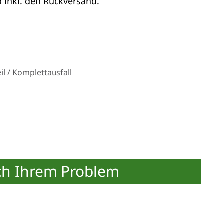
 inkl. den Rückversand.
l / Komplettausfall
ch Ihrem Problem