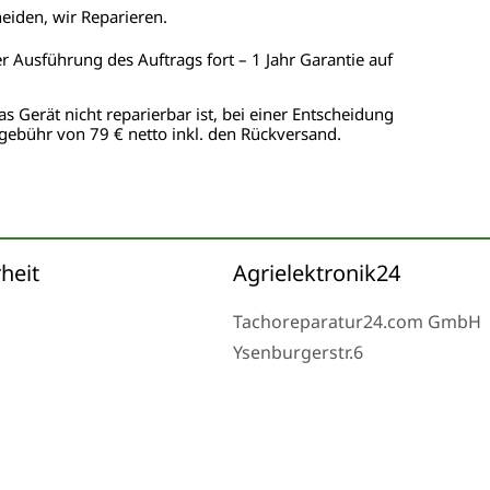
heiden, wir Reparieren.
er Ausführung des Auftrags fort – 1 Jahr Garantie auf
as Gerät nicht reparierbar ist, bei einer Entscheidung
gebühr von 79 € netto inkl. den Rückversand.
heit
Agrielektronik24
Tachoreparatur24.com GmbH
Ysenburgerstr.6
63607 Wächtersbach
Montag bis Freitag 9-16 Uhr u
eserved.