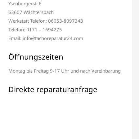
Ysenburgerstr.6
63607 Wächtersbach
Werkstatt Telefon: 06053-8097343
Telefon: 0171 – 1694275
Email: info@tachoreparatur24.com
Öffnungszeiten
Montag bis Freitag 9-17 Uhr und nach Vereinbarung
 & Display Reparatur
Alle elektronischen Bauteile
Reparatur
Direkte reparaturanfrage