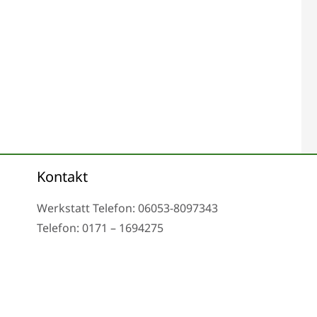
Kontakt
Werkstatt Telefon: 06053-8097343
Telefon: 0171 – 1694275
Email: info@tachoreparatur24.com
nd nach Vereinbarung
Impressum