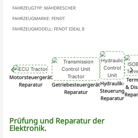
FAHRZEUGTYP: MÄHDRESCHER
FAHRZEUGMARKE: FENDT
FAHRZEUGMODELL: FENDT IDEAL 8
Motorsteuergerät
Term
Hydraulik-
Reparatur
Getriebesteuergerät
& Dis
Steuerung
Reparatur
Repar
Reparatur
Prüfung und Reparatur der
Elektronik.