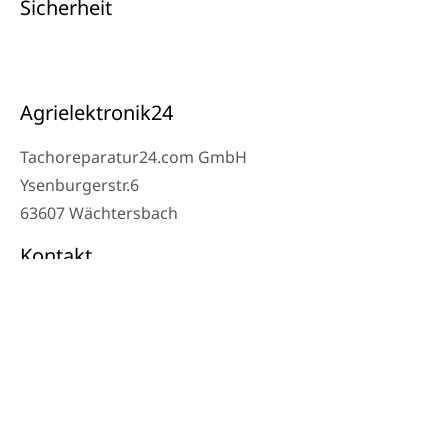
Sicherheit
Agrielektronik24
Tachoreparatur24.com GmbH
Ysenburgerstr.6
63607 Wächtersbach
Kontakt
Werkstatt Telefon: 06053-8097343
Telefon: 0171 – 1694275
Email: info@tachoreparatur24.com
Montag bis Freitag 9-16 Uhr und nach Vereinbarung
© 2024 Tachoreparatur24.com GmbH. All Rights Reserved.