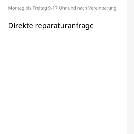
Montag bis Freitag 9-17 Uhr und nach Vereinbarung
 & Display Reparatur
Alle elektronischen Bauteile
Reparatur
Direkte reparaturanfrage