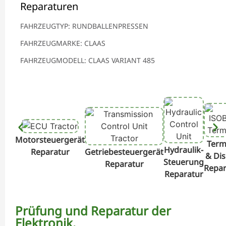
Reparaturen
FAHRZEUGTYP: RUNDBALLENPRESSEN
FAHRZEUGMARKE: CLAAS
FAHRZEUGMODELL: CLAAS VARIANT 485
Motorsteuergerät
Term
Hydraulik-
Reparatur
Getriebesteuergerät
& Dis
Steuerung
Reparatur
Repar
Reparatur
Prüfung und Reparatur der
Elektronik.