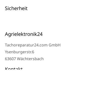
Sicherheit
Agrielektronik24
Tachoreparatur24.com GmbH
Ysenburgerstr.6
63607 Wächtersbach
Kontakt
Werkstatt Telefon: 06053-8097343
Telefon: 0171 – 1694275
Email: info@tachoreparatur24.com
Montag bis Freitag 9-16 Uhr und nach Vereinbarung