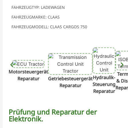
FAHRZEUGTYP: LADEWAGEN
FAHRZEUGMARKE: CLAAS
FAHRZEUGMODELL: CLAAS CARGOS 750
Motorsteuergerät
Term
Hydraulik-
Reparatur
Getriebesteuergerät
& Dis
Steuerung
Reparatur
Repar
Reparatur
Prüfung und Reparatur der
Elektronik.