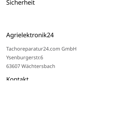
Sicherheit
Agrielektronik24
Tachoreparatur24.com GmbH
Ysenburgerstr.6
63607 Wächtersbach
Kontakt
Werkstatt Telefon: 06053-8097343
Telefon: 0171 – 1694275
Email: info@tachoreparatur24.com
Montag bis Freitag 9-16 Uhr und nach Vereinbarung
© 2024 Tachoreparatur24.com GmbH. All Rights Reserved.