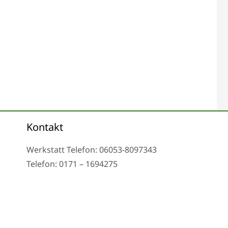
Kontakt
Werkstatt Telefon: 06053-8097343
Telefon: 0171 – 1694275
Email: info@tachoreparatur24.com
nd nach Vereinbarung
Impressum