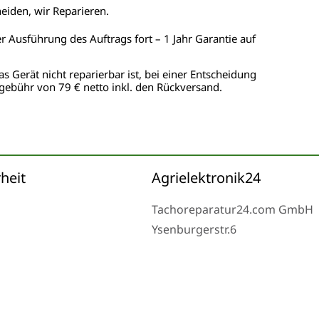
heiden, wir Reparieren.
er Ausführung des Auftrags fort – 1 Jahr Garantie auf
as Gerät nicht reparierbar ist, bei einer Entscheidung
gebühr von 79 € netto inkl. den Rückversand.
heit
Agrielektronik24
Tachoreparatur24.com GmbH
Ysenburgerstr.6
63607 Wächtersbach
Montag bis Freitag 9-16 Uhr u
eserved.