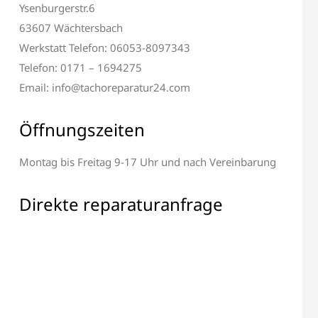
Ysenburgerstr.6
63607 Wächtersbach
Werkstatt Telefon: 06053-8097343
Telefon: 0171 – 1694275
Email: info@tachoreparatur24.com
Öffnungszeiten
Montag bis Freitag 9-17 Uhr und nach Vereinbarung
 & Display Reparatur
Alle elektronischen Bauteile
Reparatur
Direkte reparaturanfrage