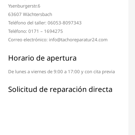
Ysenburgerstr.6
63607 Wächtersbach
Teléfono del taller: 06053-8097343
Teléfono: 0171 – 1694275
Correo electrónico: info@tachoreparatur24.com
Horario de apertura
De lunes a viernes de 9:00 a 17:00 y con cita previa
ción de Terminal y
Reparación de Todos los
Pantalla
Componentes Electrónicos
Solicitud de reparación directa