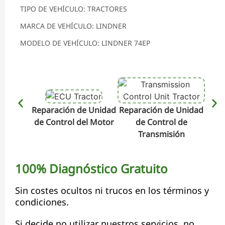
TIPO DE VEHÍCULO: TRACTORES
MARCA DE VEHÍCULO: LINDNER
MODELO DE VEHÍCULO: LINDNER 74EP
Reparación de Unidad
Reparación de Unidad
Repa
de Control del Motor
de Control de
de C
Transmisión
100% Diagnóstico Gratuito
Sin costes ocultos ni trucos en los términos y
condiciones.
Si decide no utilizar nuestros servicios, no