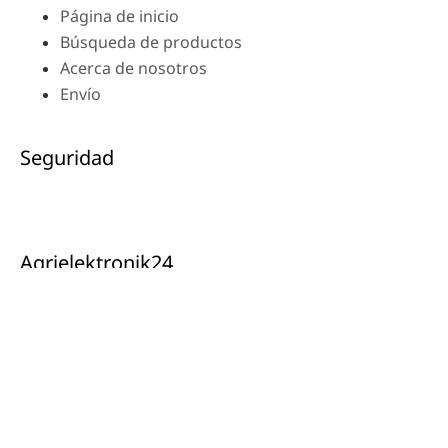
Página de inicio
Búsqueda de productos
Acerca de nosotros
Envío
Seguridad
Agrielektronik24
Tachoreparatur24.com GmbH
Ysenburgerstr.6
63607 Wächtersbach
Contacto