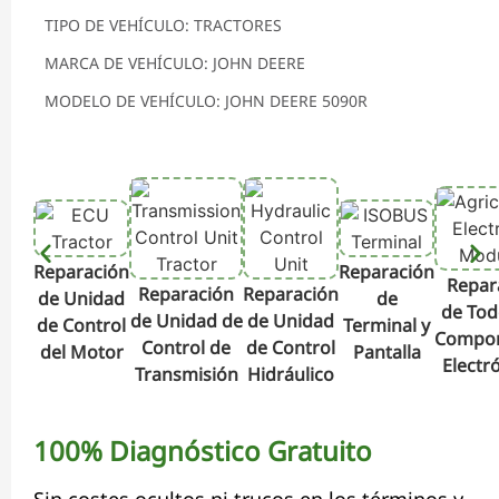
TIPO DE VEHÍCULO: TRACTORES
MARCA DE VEHÍCULO: JOHN DEERE
MODELO DE VEHÍCULO: JOHN DEERE 5090R
Reparación
Reparación
Repar
Reparación
Reparación
de Unidad
de
de Tod
de Unidad de
de Unidad
de Control
Terminal y
Compo
Control de
de Control
del Motor
Pantalla
Electr
Transmisión
Hidráulico
100% Diagnóstico Gratuito