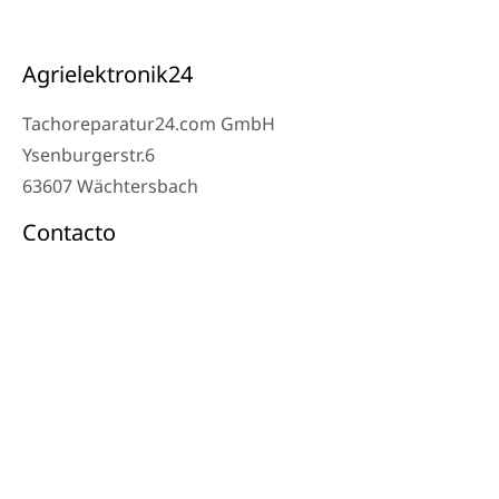
Agrielektronik24
Tachoreparatur24.com GmbH
Ysenburgerstr.6
63607 Wächtersbach
Contacto
Teléfono del taller: 06053-8097343
Teléfono: 0171 – 1694275
Correo electrónico: info@tachoreparatur24.com
De lunes a viernes de 9:00 a 16:00 y con cita previa
© 2024 Tachoreparatur24.com GmbH. Todos los derechos reservados.
Aviso legal