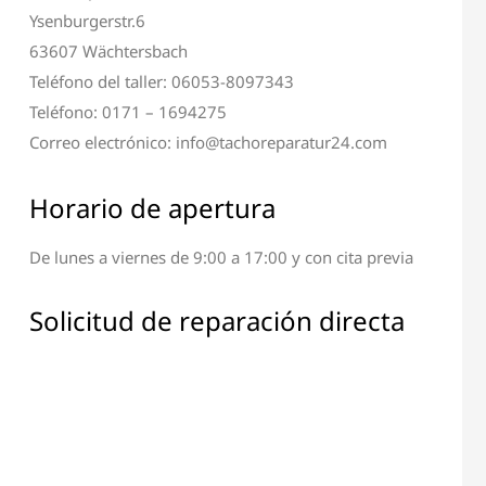
Ysenburgerstr.6
63607 Wächtersbach
Teléfono del taller: 06053-8097343
Teléfono: 0171 – 1694275
Correo electrónico: info@tachoreparatur24.com
Horario de apertura
De lunes a viernes de 9:00 a 17:00 y con cita previa
ción de Terminal y
Reparación de Todos los
Pantalla
Componentes Electrónicos
Solicitud de reparación directa