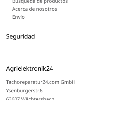
Búsqueda de productos
Acerca de nosotros
Envío
Seguridad
Agrielektronik24
Tachoreparatur24.com GmbH
Ysenburgerstr.6
63607 Wächtersbach
Contacto
Teléfono del taller: 06053-8097343
Teléfono: 0171 – 1694275