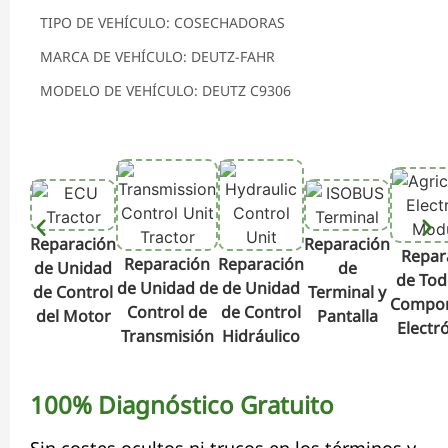
TIPO DE VEHÍCULO: COSECHADORAS
MARCA DE VEHÍCULO: DEUTZ-FAHR
MODELO DE VEHÍCULO: DEUTZ C9306
Reparación
Reparación
Repar
Reparación
Reparación
de Unidad
de
de Tod
de Unidad de
de Unidad
de Control
Terminal y
Compo
Control de
de Control
del Motor
Pantalla
Electr
Transmisión
Hidráulico
100% Diagnóstico Gratuito