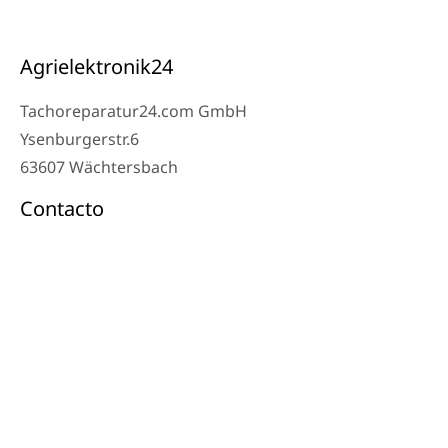
Agrielektronik24
Tachoreparatur24.com GmbH
Ysenburgerstr.6
63607 Wächtersbach
Contacto
Teléfono del taller: 06053-8097343
Teléfono: 0171 – 1694275
Correo electrónico: info@tachoreparatur24.com
De lunes a viernes de 9:00 a 16:00 y con cita previa
© 2024 Tachoreparatur24.com GmbH. Todos los derechos reservados.
Aviso legal