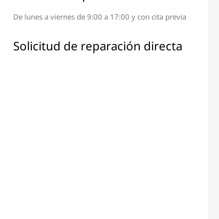
De lunes a viernes de 9:00 a 17:00 y con cita previa
ción de Terminal y
Reparación de Todos los
Pantalla
Componentes Electrónicos
Solicitud de reparación directa