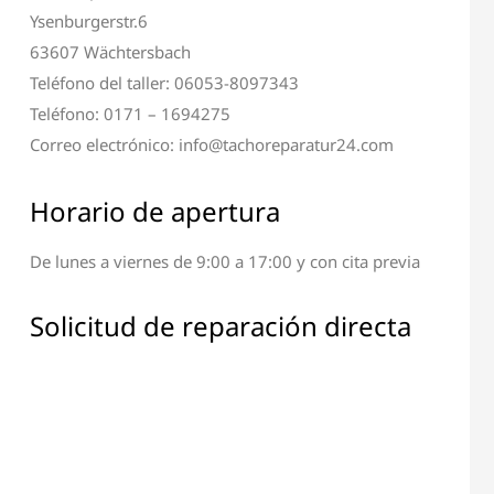
Ysenburgerstr.6
63607 Wächtersbach
Teléfono del taller: 06053-8097343
Teléfono: 0171 – 1694275
Correo electrónico: info@tachoreparatur24.com
Horario de apertura
De lunes a viernes de 9:00 a 17:00 y con cita previa
ción de Terminal y
Reparación de Todos los
Pantalla
Componentes Electrónicos
Solicitud de reparación directa