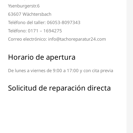
Ysenburgerstr.6
63607 Wächtersbach
Teléfono del taller: 06053-8097343
Teléfono: 0171 – 1694275
Correo electrónico: info@tachoreparatur24.com
Horario de apertura
De lunes a viernes de 9:00 a 17:00 y con cita previa
ción de Terminal y
Reparación de Todos los
Pantalla
Componentes Electrónicos
Solicitud de reparación directa